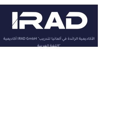
أكاديمية IRAD GmbH "الأكاديمية الرائدة في ألمانيا لتدريب
اللغة العربية!"
نقدم دوراتٍ متميزة باللغة العربية لمساعدتك على تنمية
مهاراتك وتحقيق أهدافك. انضم إلينا وأطلق العنان
لإمكانياتك مع برامجٍ مُصممة خصيصاً لك بقيادة خبراء!
شركة
فئات
الرئيسية
تكنولوجيا المعلومات
معلومات عنا
والبرمجيات
أخبار
Grafik & Design
مستحضرات التجميل
تسويق