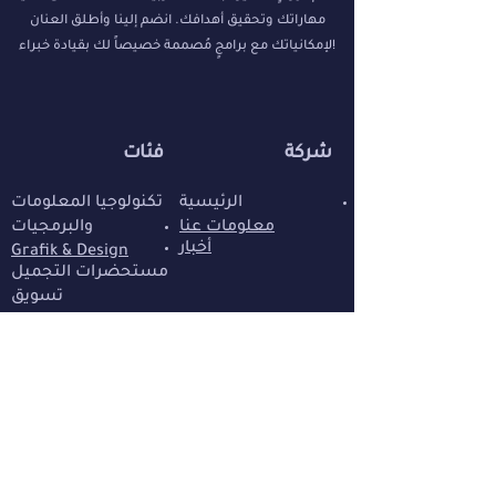
مهاراتك وتحقيق أهدافك. انضم إلينا وأطلق العنان
لإمكانياتك مع برامجٍ مُصممة خصيصاً لك بقيادة خبراء!
شركة
فئات
الرئيسية
تكنولوجيا المعلومات
معلومات عنا
والبرمجيات
أخبار
Grafik & Design
مستحضرات التجميل
تسويق
أخبار
أخبار
أخبار
سياساتنا
سياسة الخصوصية