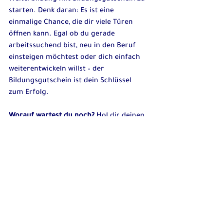
starten. Denk daran: Es ist eine 
einmalige Chance, die dir viele Türen 
öffnen kann. Egal ob du gerade 
arbeitssuchend bist, neu in den Beruf 
einsteigen möchtest oder dich einfach 
weiterentwickeln willst – der 
Bildungsgutschein ist dein Schlüssel 
zum Erfolg.
Worauf wartest du noch?
 Hol dir deinen 
Bildungsgutschein und mach den 
ersten Schritt in eine erfolgreiche 
Zukunft! 🚀
Wenn du mehr erfahren möchtest, 
schau dir die Angebote der 
IRAD 
Academy GmbH
 an. Dort findest du 
hochwertige Weiterbildungen, die dich 