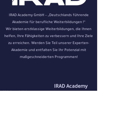
IRAD Academy GmbH – „Deutschlands führende
Akademie für berufliche Weiterbildungen !“
Wir bieten erstklassige Weiterbildungen, die Ihnen
helfen, Ihre Fähigkeiten zu verbessern und Ihre Ziele
zu erreichen. Werden Sie Teil unserer Experten-
Akademie und entfalten Sie Ihr Potenzial mit
maßgeschneiderten Programmen!
IRAD Academy
Weiterbildungen
Home
IT & Software
Über uns
News
Grafik & Design
Kosmetik
Zertifikat Suchen
Business
Dozenten
Kurs Anmeldung