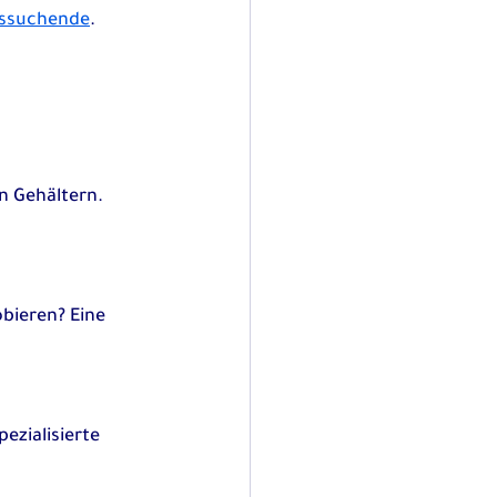
itssuchende
.
n Gehältern. 