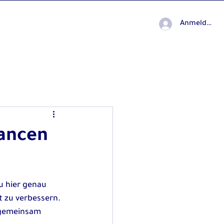
Anmelden
hancen
u hier genau 
t zu verbessern. 
s gemeinsam 