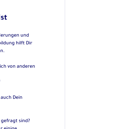
st
derungen und 
dung hilft Dir 
en.
Dich von anderen 
 
 auch Dein 
gefragt sind? 