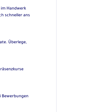
, im Handwerk 
h schneller ans 
te. Überlege, 
Präsenzkurse 
.
bei Bewerbungen 