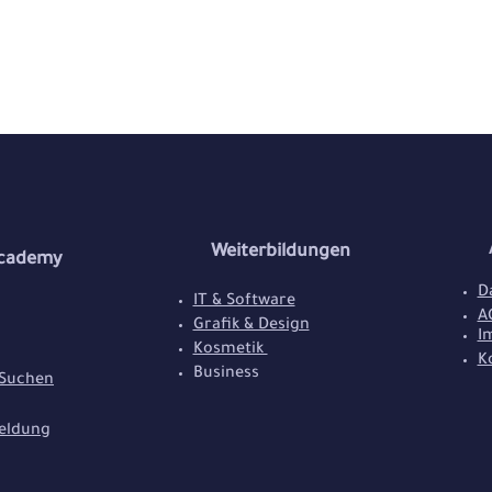
Weiterbildungen
Academy
D
IT & Software
A
Grafik & Design
I
Kosmetik
K
Business
 Suchen
eldung