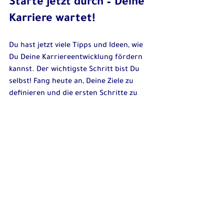
Starte jetzt durch – Deine 
Karriere wartet!
Du hast jetzt viele Tipps und Ideen, wie 
Du Deine Karriereentwicklung fördern 
kannst. Der wichtigste Schritt bist Du 
selbst! Fang heute an, Deine Ziele zu 
definieren und die ersten Schritte zu 
gehen.
Hier noch einmal die wichtigsten 
Punkte zum Mitnehmen:
Setze klare Ziele  
Nutze Weiterbildung, z.B. bei der 
karrierebildung
Vernetze Dich und hole Feedback 
ein  